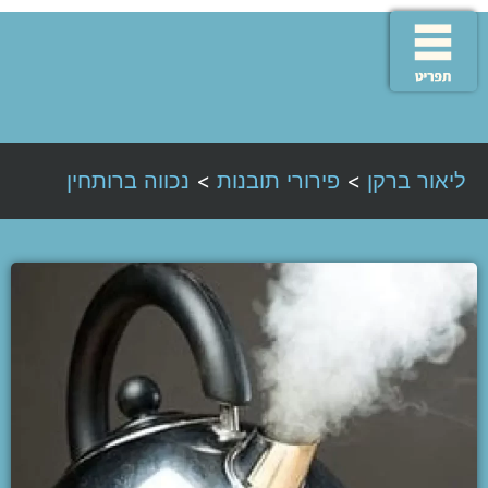
ליאור ברקן
>
פירורי תובנות
>
נכווה ברותחין